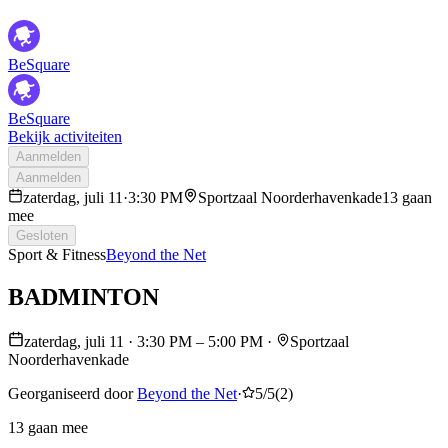
BeSquare
BeSquare
Bekijk activiteiten
Aanmelden
Aanmelden
zaterdag, juli 11
·
3:30 PM
Sportzaal Noorderhavenkade
13 gaan
mee
Gesloten
Sport & Fitness
Beyond the Net
BADMINTON
zaterdag, juli 11
·
3:30 PM
– 5:00 PM
·
Sportzaal
Noorderhavenkade
Georganiseerd door
Beyond the Net
·
5/5
(
2
)
13 gaan mee