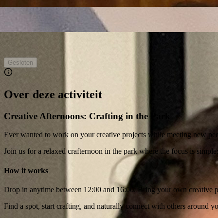
Gesloten
Over deze activiteit
Creative Afternoons: Crafting in the Park
Ever wanted to work on your creative projects while meeting new peo
Join us for a relaxed crafternoon in the park where the focus is sim
How it works
Drop in anytime between 12:00 and 16:00. Bring your own creative pro
Find a spot, start crafting, and naturally connect with others around yo