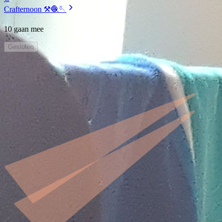
Crafternoon ⚒️🧶🪡
10 gaan mee
Gesloten