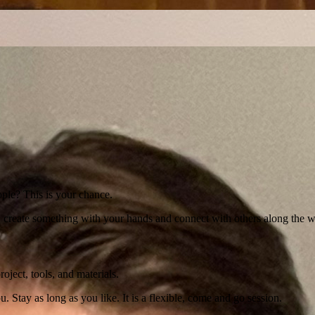
ple? This is your chance.
ple: create something with your hands and connect with others along th
ject, tools, and materials.
u. Stay as long as you like. It is a flexible, come and go session.