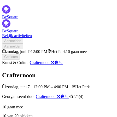
BeSquare
BeSquare
Bekijk activiteiten
Aanmelden
Aanmelden
zondag, juni 7
·
12:00 PM
Het Park
10 gaan mee
Gesloten
Kunst & Cultuur
Crafternoon ⚒️🧶🪡
Crafternoon
zondag, juni 7
·
12:00 PM
– 4:00 PM
·
Het Park
Georganiseerd door
Crafternoon ⚒️🧶🪡
·
5/5
(
4
)
10 gaan mee
10 van 20 plekken