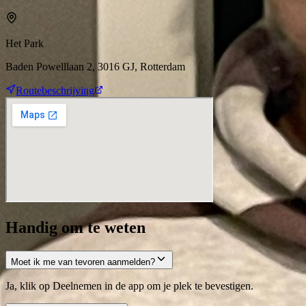
Het Park
Baden Powelllaan 2, 3016 GJ, Rotterdam
Routebeschrijving
Handig om te weten
Moet ik me van tevoren aanmelden?
Ja, klik op Deelnemen in de app om je plek te bevestigen.