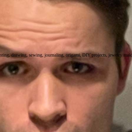
ting, drawing, sewing, journaling, origami, DIY projects, jewelry making