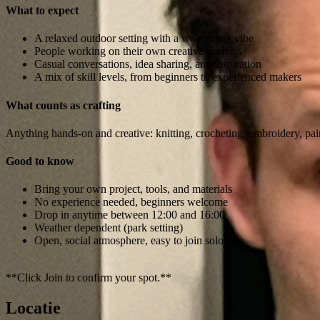
What to expect
A relaxed outdoor setting with a welcoming vibe
People working on their own creative projects
Casual conversations, idea sharing, and inspiration
A mix of skill levels, from beginners to experienced makers
What counts as crafting
Anything hands-on and creative: knitting, crocheting, embroidery, pain
Good to know
Bring your own project, tools, and materials
No experience needed, beginners welcome
Drop in anytime between 12:00 and 16:00
Weather dependent (park setting)
Open, social atmosphere, easy to join solo
**Click Join to confirm your spot.**
Locatie