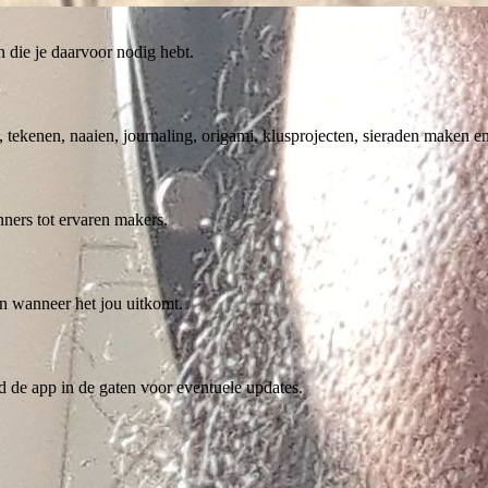
n die je daarvoor nodig hebt.
 tekenen, naaien, journaling, origami, klusprojecten, sieraden maken en
ners tot ervaren makers.
en wanneer het jou uitkomt.
d de app in de gaten voor eventuele updates.