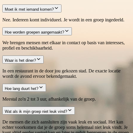
Moet ik met iemand komen?
Nee. Iedereen komt individueel. Je wordt in een groep ingedeeld.
Hoe worden groepen aangemaakt?
We brengen mensen met elkaar in contact op basis van interesses,
profiel en beschikbaarheid.
Waar is het diner?
In een restaurant in de door jou gekozen stad. De exacte locatie
wordt de avond ervoor bekendgemaakt.
Hoe lang duurt het?
Meestal zo'n 2 tot 3 uur, afhankelijk van de groep.
Wat als ik mijn groep niet leuk vind?
De mensen die zich aansluiten zijn vaak leuk en sociaal. Het kan
echter voorkomen dat je de groep soms helemaal niet leuk vindt. Je
kunt altijd eerder vertrekken en later je geluk beproeven in de groep.