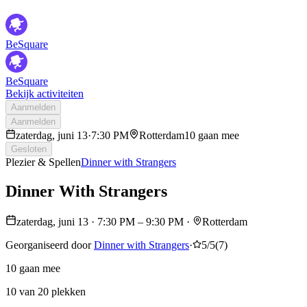
BeSquare
BeSquare
Bekijk activiteiten
Aanmelden
Aanmelden
zaterdag, juni 13
·
7:30 PM
Rotterdam
10 gaan mee
Gesloten
Plezier & Spellen
Dinner with Strangers
Dinner With Strangers
zaterdag, juni 13
·
7:30 PM
– 9:30 PM
·
Rotterdam
Georganiseerd door
Dinner with Strangers
·
5/5
(
7
)
10 gaan mee
10 van 20 plekken